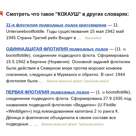
Смотреть что такое "КОХАУШ" в других словарях:
11-я флотилия подводных лодок кригсмарине
— 11.
Unterseebootflottille. Годы существования 15 мая 1942 май
1945 Страна Третий рейх Входит в …
Википедия
ОДИННАДЦАТАЯ ФЛОТИЛИЯ подводных лодок
— (11. u
bootsflottille), соединение подводного флота. Сформирована
15.5.1942 в Бергене (Норвегия). Основной задачей флотилии
были действия в Северном море против морских конвоев
союзников, следующих в Мурманск и обратно. В сент. 1944
флотилия была …
Военно-морской флот Третьего рейха
ПЕРВАЯ ФЛОТИЛИЯ подводных лодок
— (1. u bootsflottille),
соединение подводного флота. Сформирована 27.9.1935 под
названием подводной флотилии «Веддиген» (U Flotille
«Weddigen») под командованием капитана 2 го ранга К.
Дёница и фактически объединила в своем составе все
подводные… …
Военно-морской флот Третьего рейха