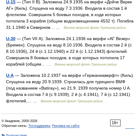
U-15
— (Тип II В). Заложена 24.9.1935 на верфи «Дойче Верке
АГ» (Киль). Спущена на воду 7.3.1936. Входила в состав 1 й
флотилии. Совершила 5 боевых походов, в ходе которых
потопила 3 корабля (общим водоизмещением 4532 т). Погибла
31.1.1940 в Северном… …
Военно-морской флот Третьего рейха
U-30
— (Тип VII А). Заложена 24.1.1936 на верфи «АГ Везер»
(Бремен). Спущена на воду 8.10.1936. Входила в состав 2 й (с
8.10.1936), 24 й (с 1.12.1940) и 22 й (с 1.12.1943) флотилий.
Совершила 8 боевых походов, в ходе которых потопила 17
кораблей (общим… …
Военно-морской флот Третьего рейха
U-A
— Заложена 10.2.1937 на верфи «Германиаверфт» (Киль).
Спущена на воду 20.9.1939. Строилась для турецкого ВМФ
(под названием «Batiray»), но 21.9. 1939 получила номер U A.
Входила в состав 7 й (с 9.1939), 2 й (с 4.1941), 7 й (с 12.1941)
флотилий,… …
Военно-морской флот Третьего рейха
© Академик, 2000-2026
18+
Обратная связь:
Техподдержка
,
Реклама на сайте
👣 Путешествия