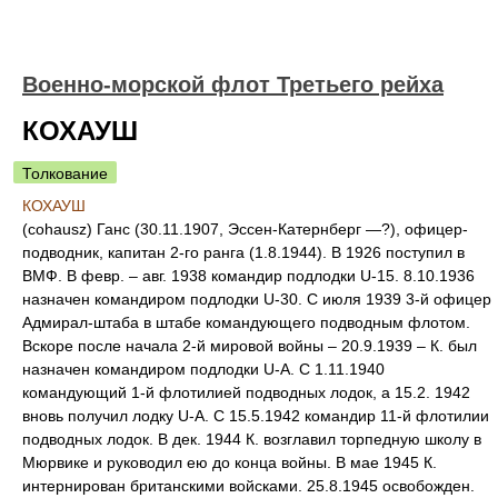
Военно-морской флот Третьего рейха
КОХАУШ
Толкование
КОХАУШ
(cohausz) Ганс (30.11.1907, Эссен-Катернберг —?), офицер-
подводник, капитан 2-го ранга (1.8.1944). В 1926 поступил в
ВМФ. В февр. – авг. 1938 командир подлодки U-15. 8.10.1936
назначен командиром подлодки U-30. С июля 1939 3-й офицер
Адмирал-штаба в штабе командующего подводным флотом.
Вскоре после начала 2-й мировой войны – 20.9.1939 – К. был
назначен командиром подлодки U-A. С 1.11.1940
командующий 1-й флотилией подводных лодок, а 15.2. 1942
вновь получил лодку U-A. С 15.5.1942 командир 11-й флотилии
подводных лодок. В дек. 1944 К. возглавил торпедную школу в
Мюрвике и руководил ею до конца войны. В мае 1945 К.
интернирован британскими войсками. 25.8.1945 освобожден.